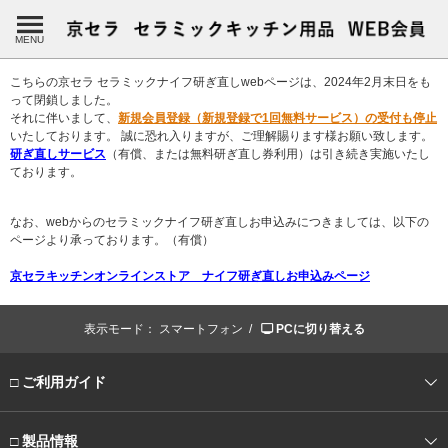
MENU
こちらの京セラ セラミックナイフ研ぎ直しwebページは、2024年2月末日をも
って閉鎖しました。
それに伴いまして、
新規会員登録（新規登録で1回無料サービス）の受付も停止
いたしております。 誠に恐れ入りますが、ご理解賜ります様お願い致します。
研ぎ直しサービス
（有償、または無料研ぎ直し券利用）は引き続き実施いたし
ております。
なお、webからのセラミックナイフ研ぎ直しお申込みにつきましては、以下の
ページより承っております。（有償）
京セラキッチンオンラインストア ナイフ研ぎ直しお申込みページ
表示モード：
スマートフォン /
PCに切り替える
□ ご利用ガイド
□ 製品情報